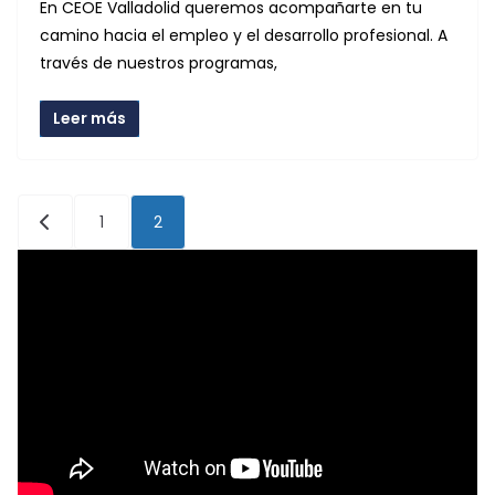
En CEOE Valladolid queremos acompañarte en tu
camino hacia el empleo y el desarrollo profesional. A
través de nuestros programas,
Leer más
Paginación
1
2
de
entradas