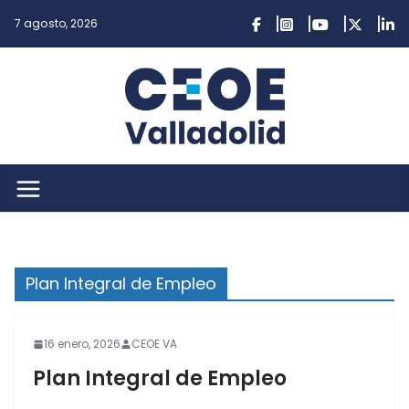
Saltar
7 agosto, 2026
al
contenido
Plan Integral de Empleo
16 enero, 2026
CEOE VA
Plan Integral de Empleo