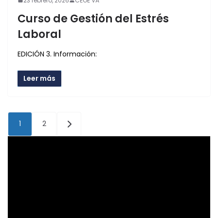
23 febrero, 2026
CEOE VA
Curso de Gestión del Estrés
Laboral
EDICIÓN 3. Información:
Leer más
Paginación
1
2
de
entradas