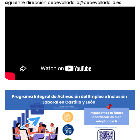
siguiente dirección ceoevalladolid@ceoevalladolid.es