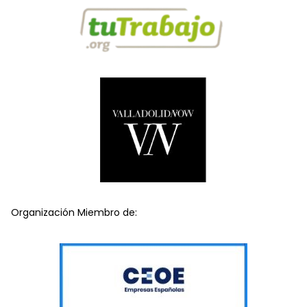
Organización Miembro de: