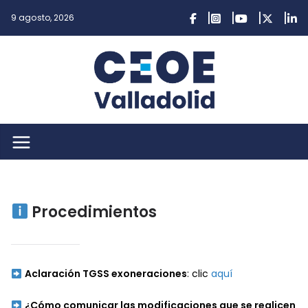
Saltar
9 agosto, 2026
al
contenido
Procedimientos
Aclaración TGSS exoneraciones
: clic
aquí
¿Cómo comunicar las modificaciones que se realicen