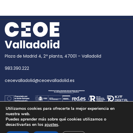
Plaza de Madrid 4, 2ª planta, 47001 – Valladolid
983.390.222
ceoevalladolid@ceoevalladolid.es
Utilizamos cookies para ofrecerte la mejor experiencia en
nuestra web.
Puedes aprender más sobre qué cookies utilizamos o
desactivarlas en los
ajustes
.
Copyright © 2026
CEOE Valladolid
| CEOE Valladolid