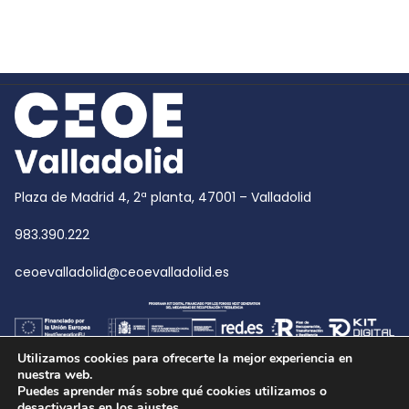
Plaza de Madrid 4, 2ª planta, 47001 – Valladolid
983.390.222
ceoevalladolid@ceoevalladolid.es
Utilizamos cookies para ofrecerte la mejor experiencia en
nuestra web.
Puedes aprender más sobre qué cookies utilizamos o
desactivarlas en los
ajustes
.
Copyright © 2026
CEOE Valladolid
| CEOE Valladolid