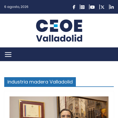
Saltar
6 agosto, 2026
al
contenido
industria madera Valladolid