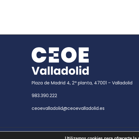
Plaza de Madrid 4, 2ª planta, 47001 – Valladolid
983.390.222
ceoevalladolid@ceoevalladolid.es
Copyright © 2026
CEOE Valladolid
| CEOE Valladoli
Utilizamos cookies para ofrecerte la