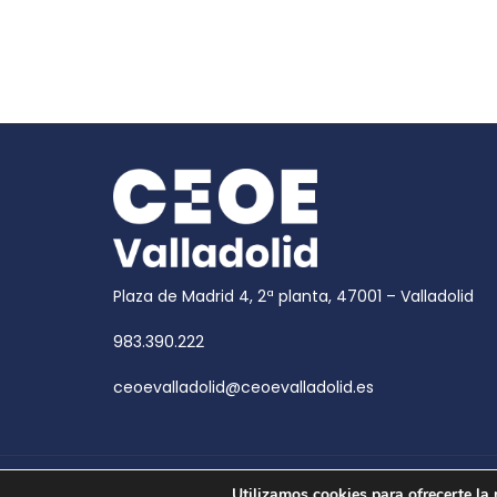
Plaza de Madrid 4, 2ª planta, 47001 – Valladolid
983.390.222
ceoevalladolid@ceoevalladolid.es
Copyright © 2026
CEOE Valladolid
| CEOE Valladoli
Utilizamos cookies para ofrecerte la