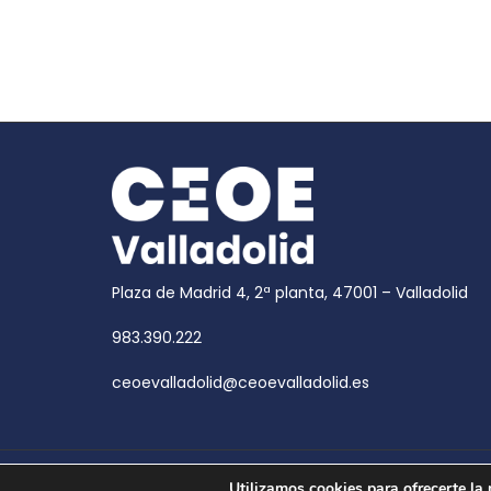
Plaza de Madrid 4, 2ª planta, 47001 – Valladolid
983.390.222
ceoevalladolid@ceoevalladolid.es
Copyright © 2026
CEOE Valladolid
| CEOE Valladoli
Utilizamos cookies para ofrecerte la