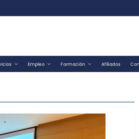
vicios
Empleo
Formación
Afiliados
Con