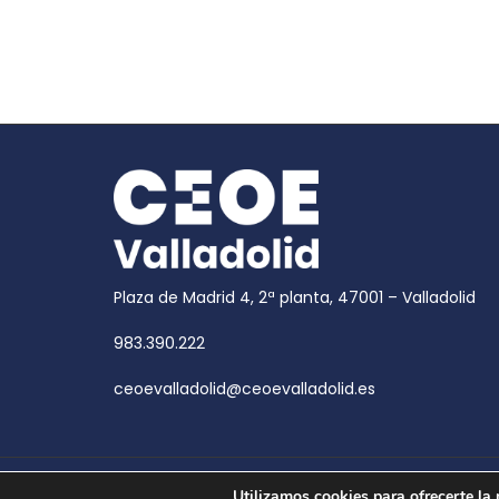
Plaza de Madrid 4, 2ª planta, 47001 – Valladolid
983.390.222
ceoevalladolid@ceoevalladolid.es
Copyright © 2026
CEOE Valladolid
| CEOE Valladoli
Utilizamos cookies para ofrecerte la