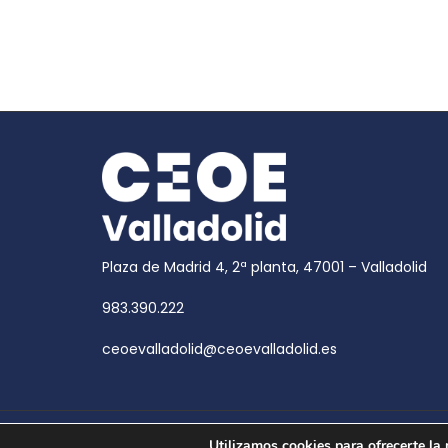
Plaza de Madrid 4, 2ª planta, 47001 – Valladolid
983.390.222
ceoevalladolid@ceoevalladolid.es
Copyright © 2026
CEOE Valladolid
| CEOE Valladoli
Utilizamos cookies para ofrecerte la