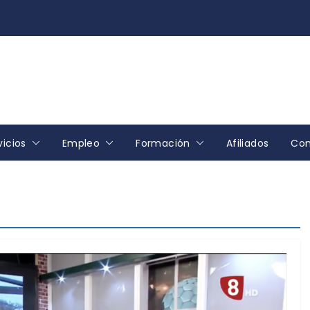
vicios
Empleo
Formación
Afiliados
Con