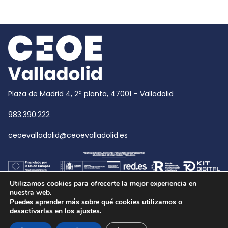
Plaza de Madrid 4, 2ª planta, 47001 – Valladolid
983.390.222
ceoevalladolid@ceoevalladolid.es
Utilizamos cookies para ofrecerte la mejor experiencia en
nuestra web.
Puedes aprender más sobre qué cookies utilizamos o
desactivarlas en los
ajustes
.
Copyright © 2026
CEOE Valladolid
| CEOE Valladolid