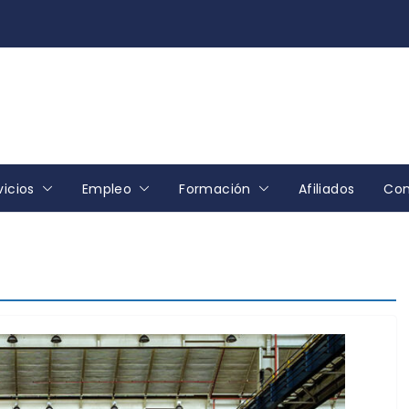
vicios
Empleo
Formación
Afiliados
Con