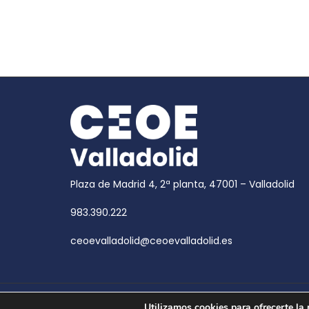
Plaza de Madrid 4, 2ª planta, 47001 – Valladolid
983.390.222
ceoevalladolid@ceoevalladolid.es
Copyright © 2026
CEOE Valladolid
| CEOE Valladoli
Utilizamos cookies para ofrecerte la