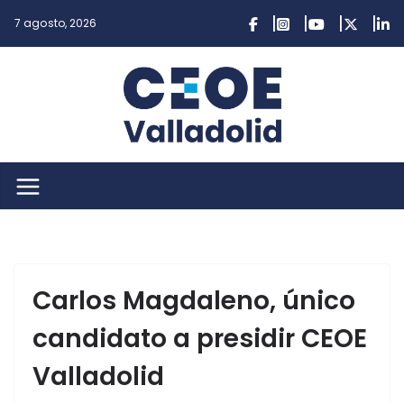
Saltar
7 agosto, 2026
al
contenido
Carlos Magdaleno, único
candidato a presidir CEOE
Valladolid