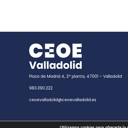
Plaza de Madrid 4, 2ª planta, 47001 – Valladolid
983.390.222
ceoevalladolid@ceoevalladolid.es
Copyright © 2026
CEOE Valladolid
| CEOE Valladoli
Utilizamos cookies para ofrecerte la