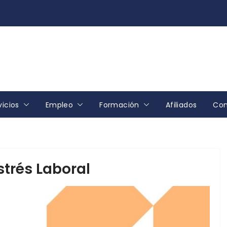
vicios
Empleo
Formación
Afiliados
Con
strés Laboral