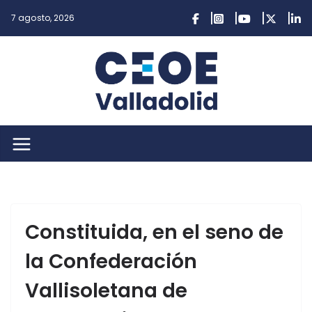
Saltar
7 agosto, 2026
al
contenido
Constituida, en el seno de
la Confederación
Vallisoletana de