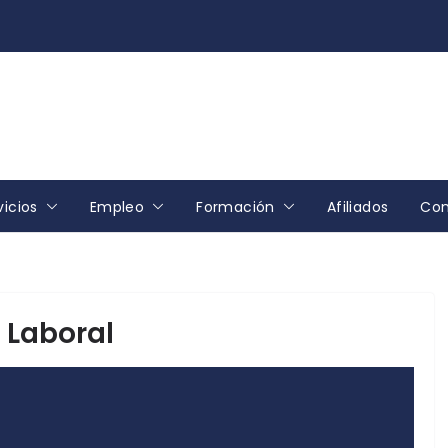
vicios
Empleo
Formación
Afiliados
Con
 Laboral