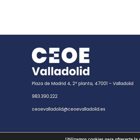
Plaza de Madrid 4, 2ª planta, 47001 – Valladolid
983.390.222
ceoevalladolid@ceoevalladolid.es
Copyright © 2026
CEOE Valladolid
| CEOE Valladoli
Utilizamos cookies para ofrecerte la