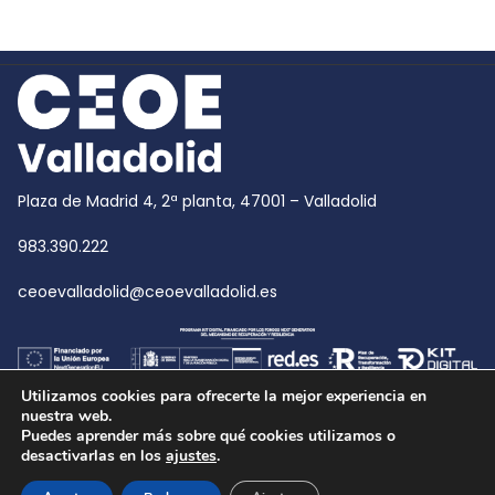
Plaza de Madrid 4, 2ª planta, 47001 – Valladolid
983.390.222
ceoevalladolid@ceoevalladolid.es
Utilizamos cookies para ofrecerte la mejor experiencia en
nuestra web.
Puedes aprender más sobre qué cookies utilizamos o
desactivarlas en los
ajustes
.
Copyright © 2026
CEOE Valladolid
| CEOE Valladolid