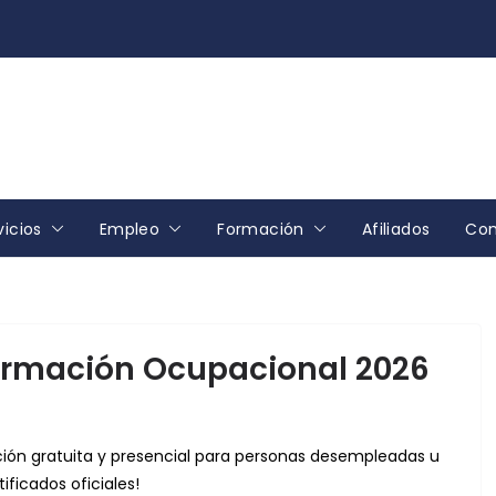
vicios
Empleo
Formación
Afiliados
Con
ormación Ocupacional 2026
ón gratuita y presencial para personas desempleadas u
ificados oficiales!