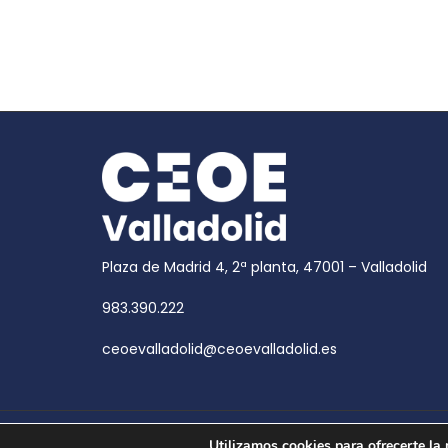
Plaza de Madrid 4, 2ª planta, 47001 – Valladolid
983.390.222
ceoevalladolid@ceoevalladolid.es
Copyright © 2026
CEOE Valladolid
| CEOE Valladoli
Utilizamos cookies para ofrecerte la