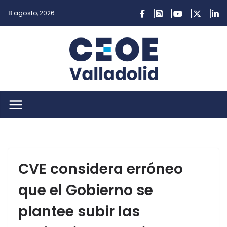
Saltar
8 agosto, 2026
al
contenido
CVE considera erróneo
que el Gobierno se
plantee subir las