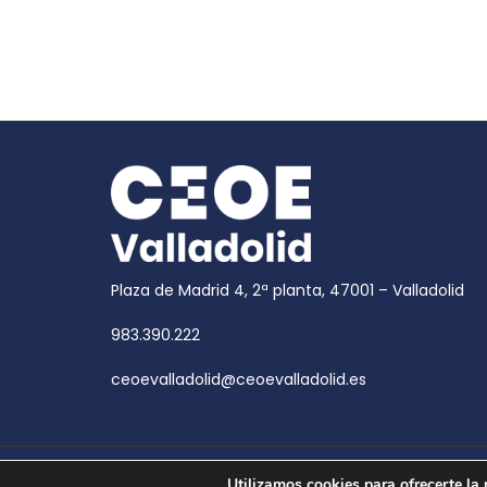
Plaza de Madrid 4, 2ª planta, 47001 – Valladolid
983.390.222
ceoevalladolid@ceoevalladolid.es
Copyright © 2026
CEOE Valladolid
| CEOE Valladoli
Utilizamos cookies para ofrecerte la