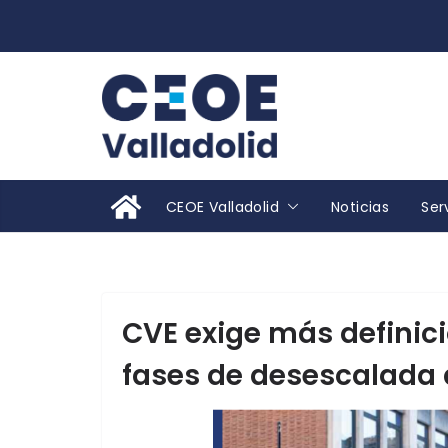
Saltar
al
contenido
CEOE Valladolid
Noticias
Ser
CVE exige más definici
fases de desescalada 