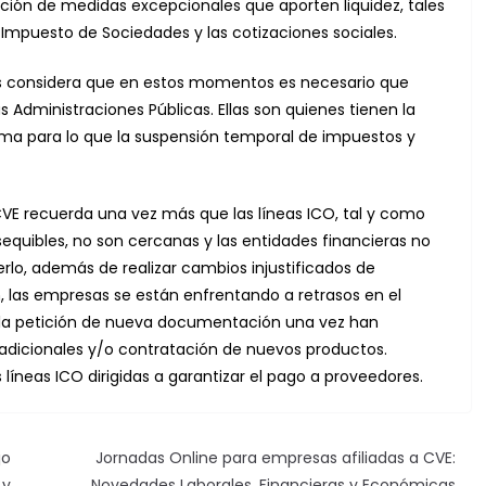
ación de medidas excepcionales que aporten liquidez, tales
l Impuesto de Sociedades y las cotizaciones sociales.
os considera que en estos momentos es necesario que
s Administraciones Públicas. Ellas son quienes tienen la
stema para lo que la suspensión temporal de impuestos y
CVE recuerda una vez más que las líneas ICO, tal y como
sequibles, no son cercanas y las entidades financieras no
rlo, además de realizar cambios injustificados de
, las empresas se están enfrentando a retrasos en el
a la petición de nueva documentación una vez han
s adicionales y/o contratación de nuevos productos.
íneas ICO dirigidas a garantizar el pago a proveedores.
jo
Jornadas Online para empresas afiliadas a CVE:
 y
Novedades Laborales, Financieras y Económicas