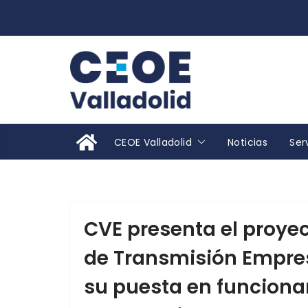
Saltar
al
contenido
CEOE Valladolid
Noticias
Ser
CVE presenta el proye
de Transmisión Empres
su puesta en funcionam