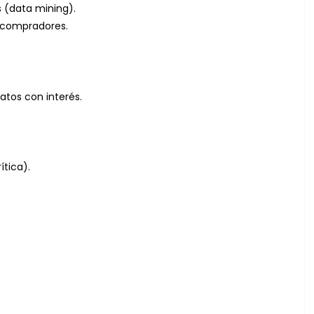
 (data mining).
s compradores.
atos con interés.
tica).