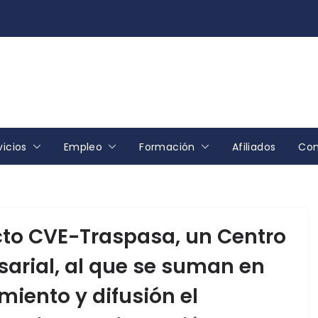
vicios
Empleo
Formación
Afiliados
Con
cto CVE-Traspasa, un Centro
arial, al que se suman en
iento y difusión el