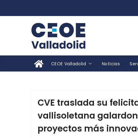
Saltar
al
contenido
CEOE Valladolid
Noticias
Ser
CVE traslada su felici
vallisoletana galardo
proyectos más innovad