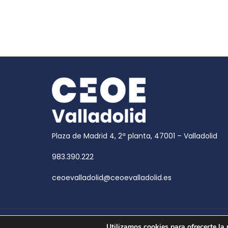
Plaza de Madrid 4, 2ª planta, 47001 – Valladolid
983.390.222
ceoevalladolid@ceoevalladolid.es
Copyright © 2026
CEOE Valladolid
| CEOE Valladoli
Utilizamos cookies para ofrecerte la