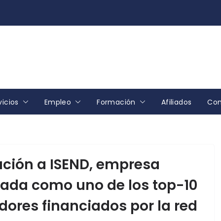
vicios
Empleo
Formación
Afiliados
Con
tación a ISEND, empresa
nada como uno de los top-10
ores financiados por la red