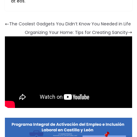
at eos.
The Coolest Gadgets You Didn’t Know You Needed in Life
Organizing Your Home: Tips for Creating Sancity