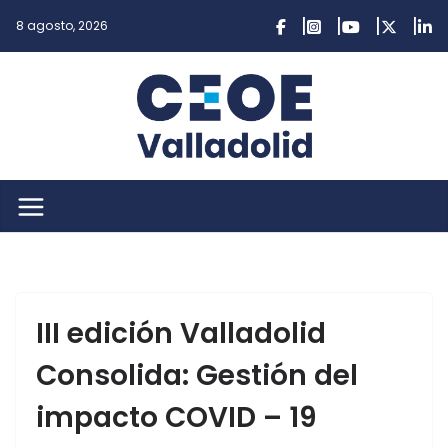
Saltar
8 agosto, 2026
al
contenido
III edición Valladolid
Consolida: Gestión del
impacto COVID – 19