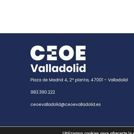
Plaza de Madrid 4, 2ª planta, 47001 – Valladolid
983.390.222
ceoevalladolid@ceoevalladolid.es
Copyright © 2026
CEOE Valladolid
| CEOE Valladoli
Utilizamos cookies para ofrecerte la