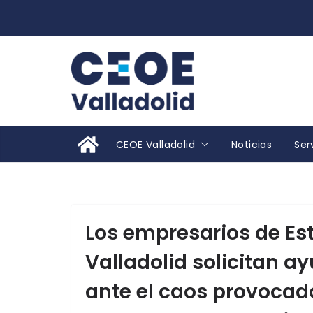
Saltar
al
contenido
CEOE Valladolid
Noticias
Ser
Los empresarios de Est
Valladolid solicitan a
ante el caos provocado 