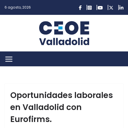
Saltar
6 agosto, 2026
al
contenido
Oportunidades laborales
en Valladolid con
Eurofirms.