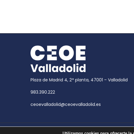
Plaza de Madrid 4, 2ª planta, 47001 – Valladolid
983.390.222
ceoevalladolid@ceoevalladolid.es
Copyright © 2026
CEOE Valladolid
| CEOE Valladoli
Utilizamos cookies para ofrecerte la