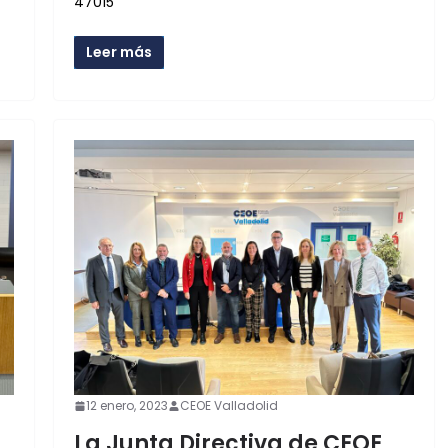
47015
Leer más
12 enero, 2023
CEOE Valladolid
La Junta Directiva de CEOE