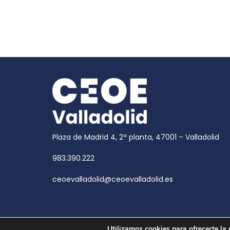
Plaza de Madrid 4, 2ª planta, 47001 – Valladolid
983.390.222
ceoevalladolid@ceoevalladolid.es
Copyright © 2026
CEOE Valladolid
| CEOE Valladoli
Utilizamos cookies para ofrecerte la