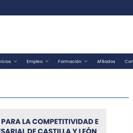
vicios
Empleo
Formación
Afiliados
Con