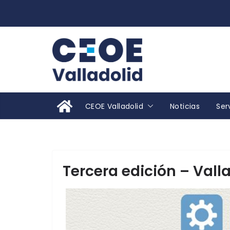
Saltar
al
contenido
CEOE Valladolid
Noticias
Ser
Tercera edición – Val