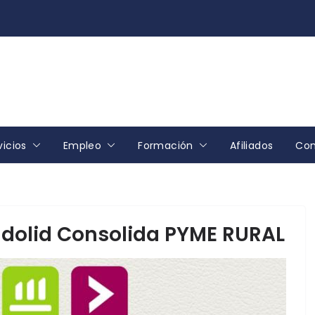
vicios
Empleo
Formación
Afiliados
Con
ladolid Consolida PYME RURAL