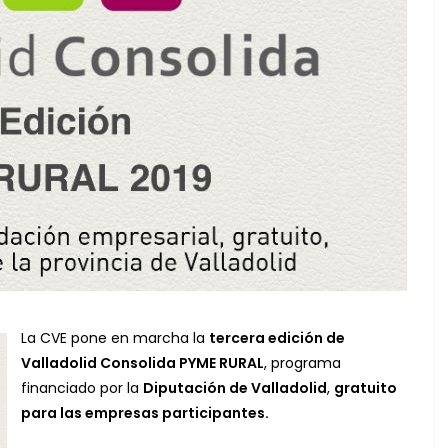
La CVE pone en marcha la
tercera edici
ó
n de
Valladolid Consolida PYME RURAL
, programa
financiado por la
Diputaci
ó
n de Valladolid
,
gratuito
para las empresas participantes.