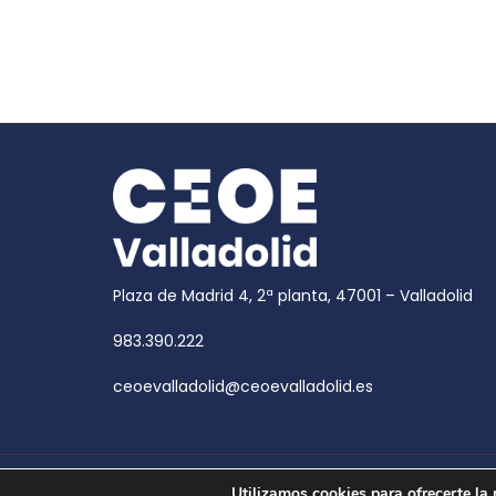
Plaza de Madrid 4, 2ª planta, 47001 – Valladolid
983.390.222
ceoevalladolid@ceoevalladolid.es
Copyright © 2026
CEOE Valladolid
| CEOE Valladoli
Utilizamos cookies para ofrecerte la