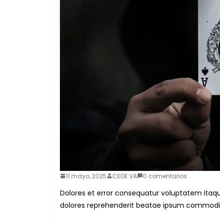
11 mayo, 2025
CEOE VA
0 comentarios
Dolores et error consequatur voluptatem ita
dolores reprehenderit beatae ipsum commodi