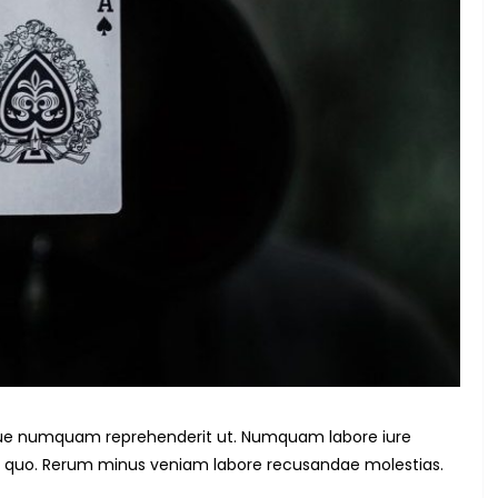
que numquam reprehenderit ut. Numquam labore iure
 quo. Rerum minus veniam labore recusandae molestias.