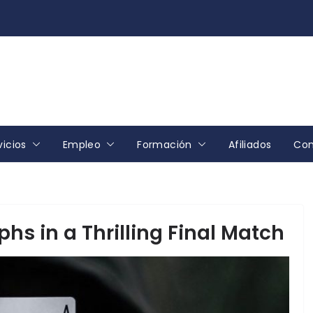
vicios
Empleo
Formación
Afiliados
Con
s in a Thrilling Final Match