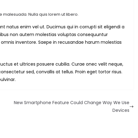
e malesuada. Nulla quis lorem ut libero.
 natus enim vel ut. Ducimus qui in corrupti sit eligendi a
tibus non autem molestias voluptas consequuntur
s omnis inventore. Saepe in recusandae harum molestias
uctus et ultrices posuere cubilia. Curae onec velit neque,
nsectetur sed, convallis at tellus. Proin eget tortor risus.
ulvinar.
New Smartphone Feature Could Change Way We Use
Devices