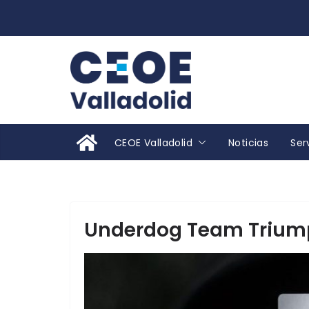
Saltar
al
contenido
CEOE Valladolid
Noticias
Ser
Underdog Team Triumph