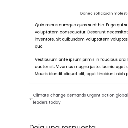
Donec sollicitudin molesti
Quia minus cumque quas sunt hic. Fuga qui sunt
voluptatem consequatur. Deserunt necessita
inventore. Sit quibusdam voluptatem volupta
quo.
Vestibulum ante ipsum primis in faucibus orci l
auctor sit. Vivamus magna justo, lacinia eget co
Mauris blandit aliquet elit, eget tincidunt nibh p
Climate change demands urgent action global
leaders today
Deja una respuesta