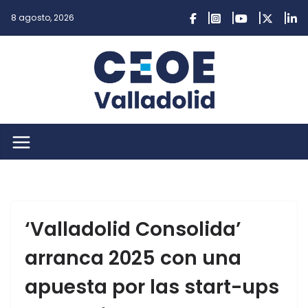
Saltar
8 agosto, 2026
al
contenido
‘Valladolid Consolida’
arranca 2025 con una
apuesta por las start-ups