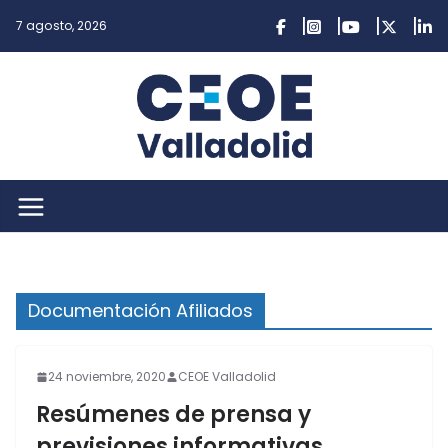
Saltar
7 agosto, 2026
al
contenido
Documentación Afiliados
24 noviembre, 2020
CEOE Valladolid
Resúmenes de prensa y
previsiones informativas