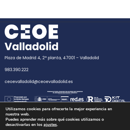
Plaza de Madrid 4, 2ª planta, 47001 – Valladolid
983.390.222
ceoevalladolid@ceoevalladolid.es
Utilizamos cookies para ofrecerte la mejor experiencia en
nuestra web.
Puedes aprender más sobre qué cookies utilizamos o
desactivarlas en los
ajustes
.
Copyright © 2026
CEOE Valladolid
| CEOE Valladolid