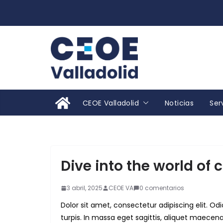
Saltar
al
contenido
CEOE Valladolid
Noticias
Ser
Dive into the world of
3 abril, 2025
CEOE VA
0 comentarios
Dolor sit amet, consectetur adipiscing elit. 
turpis. In massa eget sagittis, aliquet maecen