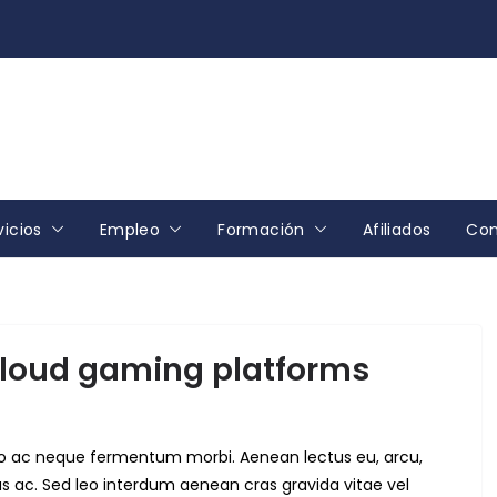
vicios
Empleo
Formación
Afiliados
Con
 cloud gaming platforms
Odio ac neque fermentum morbi. Aenean lectus eu, arcu,
as ac. Sed leo interdum aenean cras gravida vitae vel