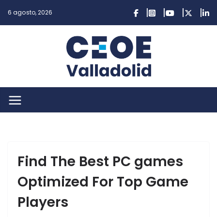
Saltar
6 agosto, 2026
al
contenido
Find The Best PC games
Optimized For Top Game
Players